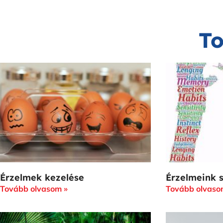
To
Érzelmek kezelése
Érzelmeink 
Tovább olvasom »
Tovább olvaso