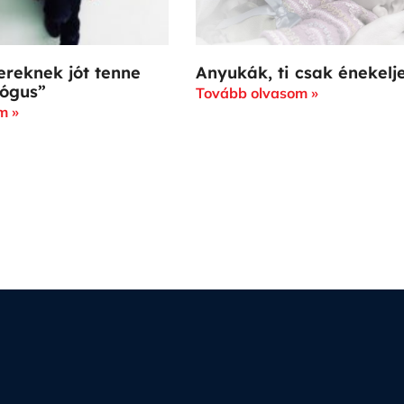
ereknek jót tenne
Anyukák, ti csak énekelj
lógus”
Tovább olvasom »
m »