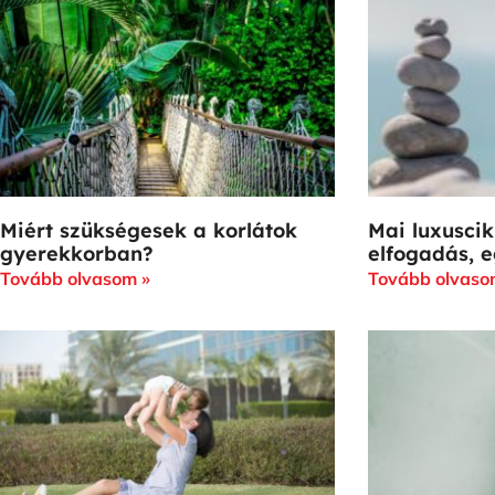
Miért szükségesek a korlátok
Mai luxuscik
gyerekkorban?
elfogadás, e
Tovább olvasom »
Tovább olvaso