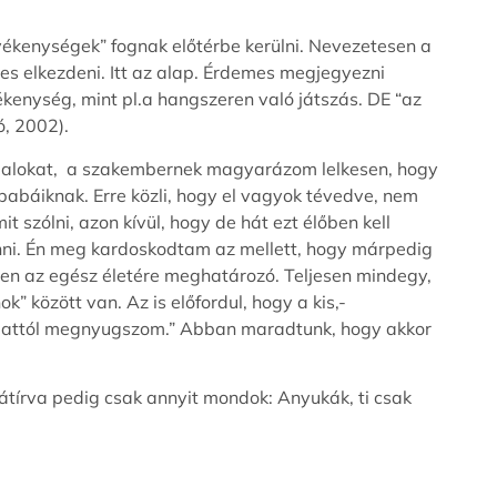
tevékenységek” fognak előtérbe kerülni. Nevezetesen a
mes elkezdeni. Itt az alap. Érdemes megjegyezni
ékenység, mint pl.a hangszeren való játszás. DE “az
ó, 2002).
ódalokat, a szakembernek magyarázom lelkesen, hogy
babáiknak. Erre közli, hogy el vagyok tévedve, nem
 szólni, azon kívül, hogy de hát ezt élőben kell
menni. Én meg kardoskodtam az mellett, hogy márpedig
ben az egész életére meghatározó. Teljesen mindegy,
” között van. Az is előfordul, hogy a kis,-
t attól megnyugszom.” Abban maradtunk, hogy akkor
 átírva pedig csak annyit mondok: Anyukák, ti csak