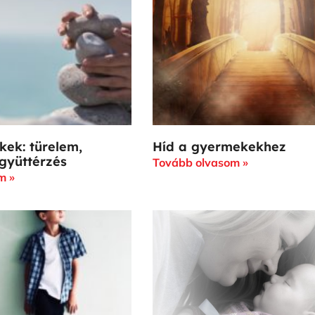
kek: türelem,
Híd a gyermekekhez
gyüttérzés
Tovább olvasom »
m »