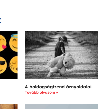
:
A boldogságtrend árnyoldalai
Tovább olvasom »