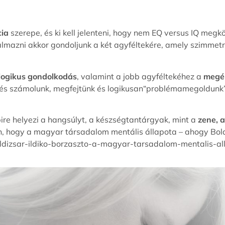
cia
szerepe, és ki kell jelenteni, hogy nem EQ versus IQ meg
almazni akkor gondoljunk a két agyféltekére, amely szimmet
, logikus gondolkodás
, valamint a jobb agyféltekéhez a
megér
nk és számolunk, megfejtünk és logikusan“problémamegoldunk”
bire helyezi a hangsúlyt, a készségtantárgyak, mint a
zene, a
n, hogy a magyar társadalom mentális állapota – ahogy Bold
oldizsar-ildiko-borzaszto-a-magyar-tarsadalom-mentalis-al