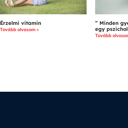
Érzelmi vitamin
” Minden gy
egy pszicho
Tovább olvasom »
Tovább olvaso