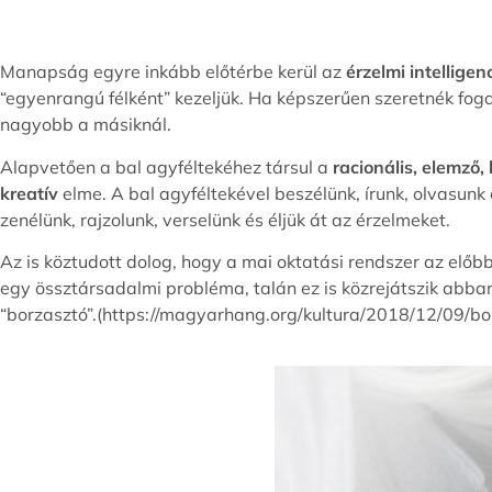
Manapság egyre inkább előtérbe kerül az
érzelmi intelligen
“egyenrangú félként” kezeljük. Ha képszerűen szeretnék fog
nagyobb a másiknál.
Alapvetően a bal agyféltekéhez társul a
racionális, elemző
kreatív
elme. A bal agyféltekével beszélünk, írunk, olvasu
zenélünk, rajzolunk, verselünk és éljük át az érzelmeket.
Az is köztudott dolog, hogy a mai oktatási rendszer az előb
egy össztársadalmi probléma, talán ez is közrejátszik abba
“borzasztó”.(https://magyarhang.org/kultura/2018/12/09/b