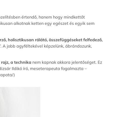
közelítésben értendő, hanem hogy mindkettőt
rikusan alkotnak ketten egy egészet és egyik sem
ző, holisztikusan rálátó, összefüggéseket felfedező,
. A jobb agyféltekével képzelünk, ábrándozunk,
 rajz, a technika
nem kapnak akkora jelentőséget. Ez
izsár Ildikó író, meseterapeuta fogalmazta –
lapota/)