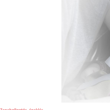
Zenehallgatás, éneklés.