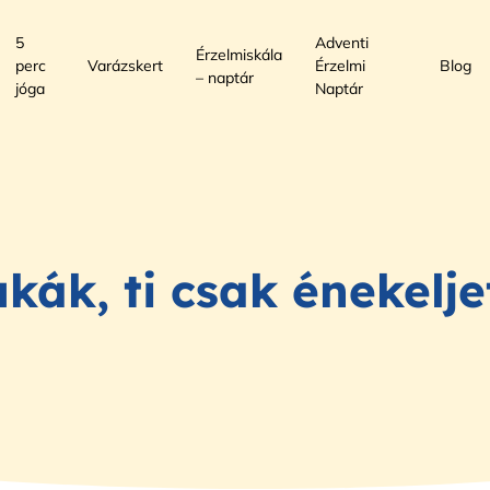
5
Adventi
Érzelmiskála
perc
Varázskert
Érzelmi
Blog
– naptár
jóga
Naptár
kák, ti csak énekelje