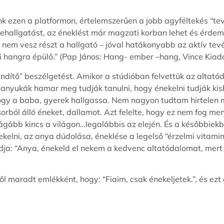
élünk ezen a platformon, értelemszerűen a jobb agyféltekés “
enehallgatást, az éneklést már magzati korban lehet és érde
 nem vesz részt a hallgató – jóval hatákonyabb az aktív tev
ri hangra épülő.” (Pap János: Hang- ember –hang, Vince Kiad
dítő” beszélgetést. Amikor a stúdióban felvettük az altat
anyukák hamar meg tudják tanulni, hogy énekelni tudják kis
hogy a baba, gyerek hallgassa. Nem nagyon tudtam hirtelen mit
sorból álló éneket, dallamot. Azt felelte, hogy ez nem fog 
ágább kincs a világon…legalábbis az elején. És a későbbiek
elni, az anya dúdolása, éneklése a legelső “érzelmi vitaminok
a: “Anya, énekeld el nekem a kedvenc altatódalomat, mer
l maradt emlékként, hogy: “Fiaim, csak énekeljetek.”, és ezt