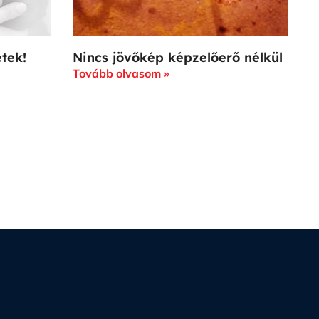
etek!
Nincs jövőkép képzelőerő nélkül
Tovább olvasom »