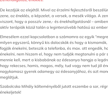
De kezdjük az elejétől. Mivel az érzelmi fejlesztésről besz
zene, az éneklés, a képzelet, a versek, a mesék világa. A z
viszont, hogy a passzív zene,- és énekhallgatásnál – amiben
aktív terápiák közül talán a legintenzívebb hatású az embe
Elmesélem ezzel kapcsolatban a számomra az egyik “megren
milyen egyszerű, könnyű kis dalocskák és hogy a kismamák, 
fogják énekelni, beteszik a telefonba, és max. ott engedik, 
énekelni, nem hiszem el, hogy nem tudják megtanulni a pár 
mennie kell, mert a kisbabának az édesanya hangja a legdr
hogy rekecses, hamis, magas, mély, tud vagy nem tud jól ének
nagykamasz gyerek odamegy az édesanyjához, és azt mondj
meglátjuk.
Szabolcska Mihály költeményéből jutott eszembe a sor, régrő
énekeljetek!