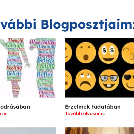
vábbi Blogposztjaim
sodrásában
Érzelmek tudatában
m »
Tovább olvasom »