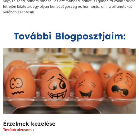
vagy te soha, hanem ránézel, és azt mondod: nahát! Ki gondolta volna? akkor
létrejön köztetek egy olyan bensőségesség és harmónia, ami a pillanatokat
valóban szentesíti.
További Blogposztjaim:
Érzelmek kezelése
Tovább olvasom »