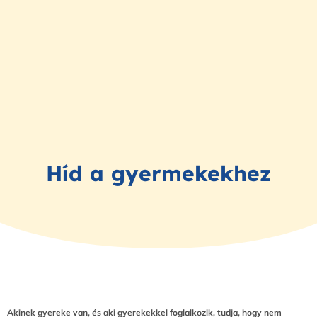
Híd a gyermekekhez
Akinek gyereke van, és aki gyerekekkel foglalkozik, tudja, hogy nem