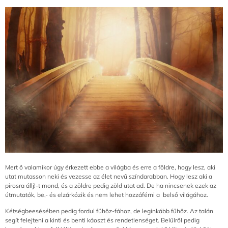
Mert ő valamikor úgy érkezett ebbe a világba és erre a földre, hogy lesz, aki
utat mutasson neki és vezesse az élet nevű színdarabban. Hogy lesz aki a
pirosra állj!-t mond, és a zöldre pedig zöld utat ad. De ha nincsenek ezek az
útmutatók, be,- és elzárkózik és nem lehet hozzáférni a belső világához.
Kétségbeesésében pedig fordul fűhöz-fához, de leginkább fűhöz. Az talán
segít felejteni a kinti és benti káoszt és rendetlenséget. Belülről pedig