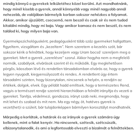
mindig könnyű a gyerekek lelkületéhez közel kerülni. Azt mondhatnánk,
hogy minél kisebb a gyerek, annál könnyebb vagy minél nagyobb annál
nehezebb, de valójában bármelyik korban sokszor nehézkes a folyamat.
Akkor, amikor újszülött, csecsemő, nem beszél és csak sír és nem tudod
kitalálni mindig, hogy mi baja. Vagy amikor kamasz és nem beszél, és nem
találod ki, hogy milyen baja van.
Gyermekpszichológusként, pedagógusként több száz gyermeket hallgattam,
figyeltem, vizsgáltam és „kezeltem”. Nem szeretem a kezelés szót, bár
sokszor kérik a felnőttek, hogy kezeljem vagy Uram bocsá’ szereljem meg a
gyereket. Mert a gyerek „szerelésre” szorul. Akkor hogyha nem a megfelelő
normák, szabályok, elvárások szerint él és működik. Egy meglehetősen
pörgős, káoszban lévő és rendetlen társadalomban elvárás az, hogy a gyerek
legyen nyugodt, kiegyensúlyozott és rendes. A rendetlent úgy értem
társadalmi szinten, hogy bizonytalan, nincsenek a helyén, a rendjén az
értékek, dolgok, elvek. Egy példát hadd említsek, hogy a természetes Rend,
vagyis a természet rendje szerinti hierarchiában a felnőtt irányítja és vezeti a
gyereket. Tanítja, védelmezi, gondozza, irányt szab neki, megmondja, hogy
mit lehet és szabad és mit nem. Ma egy négy, öt, hatéves gyerek is
vezet(het)i a szüleit, bár tulajdonképpen bármilyen korosztályt mondhatnék.
Márpedig a korlátok, a határok és az irányok a gyerek számára úgy
kellenek, mint a falat kenyér. Ha nincsenek, szétesik, szétcsúszik,
elbizonytalanodik, és ami a legfontosabb elveszti a bizalmát a felnőttekben.