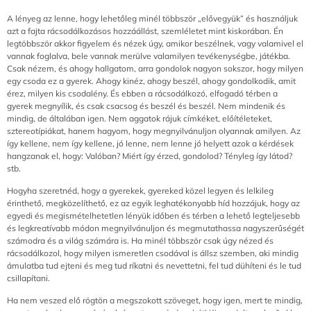
A lényeg az lenne, hogy lehetőleg minél többször „elővegyük” és használjuk
azt a fajta rácsodálkozásos hozzáállást, szemléletet mint kiskorában. Én
legtöbbször akkor figyelem és nézek úgy, amikor beszélnek, vagy valamivel el
vannak foglalva, bele vannak merülve valamilyen tevékenységbe, játékba.
Csak nézem, és ahogy hallgatom, arra gondolok nagyon sokszor, hogy milyen
egy csoda ez a gyerek. Ahogy kinéz, ahogy beszél, ahogy gondolkodik, amit
érez, milyen kis csodalény. És ebben a rácsodálkozó, elfogadó térben a
gyerek megnyílik, és csak csacsog és beszél és beszél. Nem mindenik és
mindig, de általában igen. Nem aggatok rájuk címkéket, előítéleteket,
sztereotípiákat, hanem hagyom, hogy megnyilvánuljon olyannak amilyen. Az
így kellene, nem így kellene, jó lenne, nem lenne jó helyett azok a kérdések
hangzanak el, hogy: Valóban? Miért így érzed, gondolod? Tényleg így látod?
stb.
Hogyha szeretnéd, hogy a gyerekek, gyereked közel legyen és lelkileg
érinthető, megközelíthető, ez az egyik leghatékonyabb híd hozzájuk, hogy az
egyedi és megismételhetetlen lényük időben és térben a lehető legteljesebb
és legkreatívabb módon megnyilvánuljon és megmutathassa nagyszerűségét
számodra és a világ számára is. Ha minél többször csak úgy nézed és
rácsodálkozol, hogy milyen ismeretlen csodával is állsz szemben, aki mindig
ámulatba tud ejteni és meg tud ríkatni és nevettetni, fel tud dühíteni és le tud
csillapítani.
Ha nem veszed elő rögtön a megszokott szöveget, hogy igen, mert te mindig,