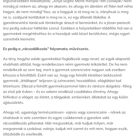
legszívesebben felkiált(ana): „Anya segíts! Merre menjek? Mit csináljak? Nem
mindig jó nekem az, ahogy én akarom, és ahogy én döntöm el! Rám kell néha
hagyni, de nem mindig!”Nos, az a hagyjuk is rá meg ne is, irányítsuk is meg
ne is, szabjunk korlátokat is meg ne is, ez egy állandó libikóka. A
gyereknevelési tanácsok tömkelege áraszt el bennünket, és a józan paraszti
ész pedig sokszor háttérbe szorul. Ezekben a helyzetekben többféle híd van a
gyermekek megértéséhez és a hozzájuk való közel kerüléshez, mégis egyet
szeretnék kiemelni.
Ez pedig a „rácsodálkozás” folyamata, művészete.
Az tény, hogyha valaki gyerekekkel foglalkozik vagy nevel, az egyik alapvető
elvárható attitűd, hogy rendelkezzen némi gyermeki lelkülettel. De ha nem
rendelkezik az sem baj, mert a gyermek szerencsére nagyon sok esetben
kihozza a felnőttből. Ezért van az, hogy egy felnőtt életében beköszönő
gyermeki „létállapot” teljesen új színezetet, hozzáállást, világlátást tud
létrehozni. Elkezd a felnőtt gyermekszemmel látni és ránézni dolgokra –főleg
az első pár évben – és ez valami rendkívül csodálatos élmény. Ahogy
felfedezi a világot, az életet, a tárgyakat, embereket, állatokat az egy külön
újjászületés.
Ahogy nő, ugyanúgy természetesen- sajnos vagy szerencsére – nőnek az
elvárások is vele szemben és egyre csökkennek a gyerekre való
rácsodálkozás pillanatai. Már megszoktuk, már tudjuk milyen, már
megvannak a szokásai, rutinja, tudjuk mit szeret és mit nem, hogyan eszik,
öltözködik és viselkedik.