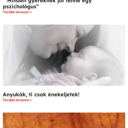
” Minden gyereknek jót tenne egy
pszichológus”
Tovább olvasom »
Anyukák, ti csak énekeljetek!
Tovább olvasom »