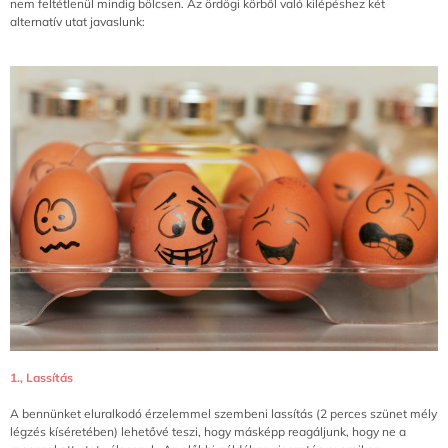
nem feltétlenül mindig bölcsen. Az ördögi körből való kilépéshez két
alternatív utat javaslunk:
1., Lassítás
A bennünket eluralkodó érzelemmel szembeni lassítás (2 perces szünet mély
légzés kíséretében) lehetővé teszi, hogy másképp reagáljunk, hogy ne a