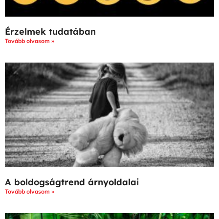
Érzelmek tudatában
Tovább olvasom »
A boldogságtrend árnyoldalai
Tovább olvasom »