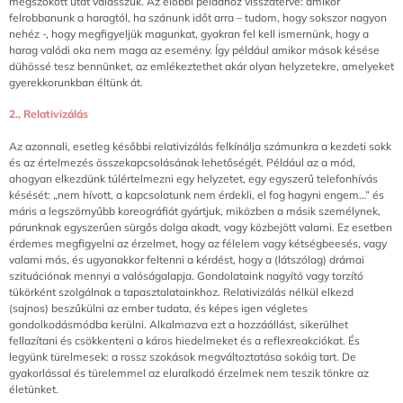
megszokott utat válasszuk. Az előbbi példához visszatérve: amikor
felrobbanunk a haragtól, ha szánunk időt arra – tudom, hogy sokszor nagyon
nehéz -, hogy megfigyeljük magunkat, gyakran fel kell ismernünk, hogy a
harag valódi oka nem maga az esemény. Így például amikor mások késése
dühössé tesz bennünket, az emlékeztethet akár olyan helyzetekre, amelyeket
gyerekkorunkban éltünk át.
2., Relativizálás
Az azonnali, esetleg későbbi relativizálás felkínálja számunkra a kezdeti sokk
és az értelmezés összekapcsolásának lehetőségét. Például az a mód,
ahogyan elkezdünk túlértelmezni egy helyzetet, egy egyszerű telefonhívás
késését: „nem hívott, a kapcsolatunk nem érdekli, el fog hagyni engem…” és
máris a legszörnyűbb koreográfiát gyártjuk, miközben a másik személynek,
párunknak egyszerűen sürgős dolga akadt, vagy közbejött valami. Ez esetben
érdemes megfigyelni az érzelmet, hogy az félelem vagy kétségbeesés, vagy
valami más, és ugyanakkor feltenni a kérdést, hogy a (látszólag) drámai
szituációnak mennyi a valóságalapja. Gondolataink nagyító vagy torzító
tükörként szolgálnak a tapasztalatainkhoz. Relativizálás nélkül elkezd
(sajnos) beszűkülni az ember tudata, és képes igen végletes
gondolkodásmódba kerülni. Alkalmazva ezt a hozzáállást, sikerülhet
fellazítani és csökkenteni a káros hiedelmeket és a reflexreakciókat. És
legyünk türelmesek: a rossz szokások megváltoztatása sokáig tart. De
gyakorlással és türelemmel az eluralkodó érzelmek nem teszik tönkre az
életünket.