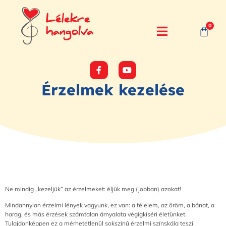
0
Érzelmek kezelése
Ne mindig „kezeljük” az érzelmeket: éljük meg (jobban) azokat!
Mindannyian érzelmi lények vagyunk, ez van: a félelem, az öröm, a bánat, a
harag, és más érzések számtalan árnyalata végigkíséri életünket.
Tulajdonképpen ez a mérhetetlenül sokszínű érzelmi színskála teszi