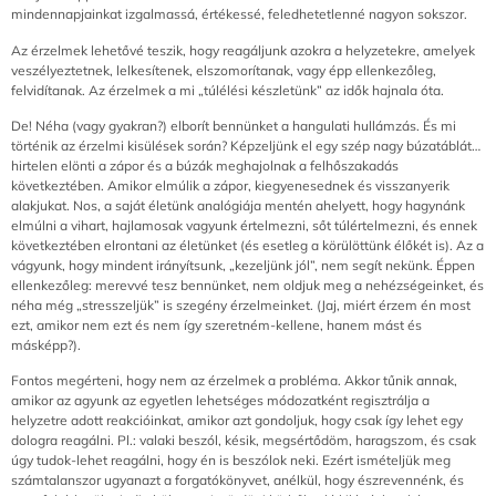
mindennapjainkat izgalmassá, értékessé, feledhetetlenné nagyon sokszor.
Az érzelmek lehetővé teszik, hogy reagáljunk azokra a helyzetekre, amelyek
veszélyeztetnek, lelkesítenek, elszomorítanak, vagy épp ellenkezőleg,
felvidítanak. Az érzelmek a mi „túlélési készletünk” az idők hajnala óta.
De! Néha (vagy gyakran?) elborít bennünket a hangulati hullámzás. És mi
történik az érzelmi kisülések során? Képzeljünk el egy szép nagy búzatáblát…
hirtelen elönti a zápor és a búzák meghajolnak a felhőszakadás
következtében. Amikor elmúlik a zápor, kiegyenesednek és visszanyerik
alakjukat. Nos, a saját életünk analógiája mentén ahelyett, hogy hagynánk
elmúlni a vihart, hajlamosak vagyunk értelmezni, sőt túlértelmezni, és ennek
következtében elrontani az életünket (és esetleg a körülöttünk élőkét is). Az a
vágyunk, hogy mindent irányítsunk, „kezeljünk jól”, nem segít nekünk. Éppen
ellenkezőleg: merevvé tesz bennünket, nem oldjuk meg a nehézségeinket, és
néha még „stresszeljük” is szegény érzelmeinket. (Jaj, miért érzem én most
ezt, amikor nem ezt és nem így szeretném-kellene, hanem mást és
másképp?).
Fontos megérteni, hogy nem az érzelmek a probléma. Akkor tűnik annak,
amikor az agyunk az egyetlen lehetséges módozatként regisztrálja a
helyzetre adott reakcióinkat, amikor azt gondoljuk, hogy csak így lehet egy
dologra reagálni. Pl.: valaki beszól, késik, megsértődöm, haragszom, és csak
úgy tudok-lehet reagálni, hogy én is beszólok neki. Ezért ismételjük meg
számtalanszor ugyanazt a forgatókönyvet, anélkül, hogy észrevennénk, és