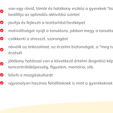
van egy rövid, tömör és hatékony eszköz a gyerekek "ö
beállítja az optimális aktivitási szintet
javítja és fejleszti a testtartást/testképet
motiváltságot nyújt a tanulásra, jobban megy a tanulá
csökkenti a stresszt, szorongást
növelik az önbizalmat, az érzelmi biztonságot, a "meg t
érzését
jótékony hatással van a következő értelmi (kognitív) ké
koncentrálóképesség, figyelem, memória, stb.
bővíti a mozgáskultúrát
ugyanolyan hasznos felnőtteknek is mint a gyerekeknek