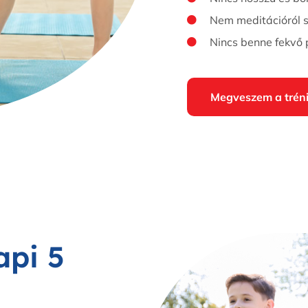
Nem meditációról s
Nincs benne fekvő 
Megveszem a trén
api 5