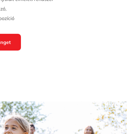
zó,
pozíció
inget