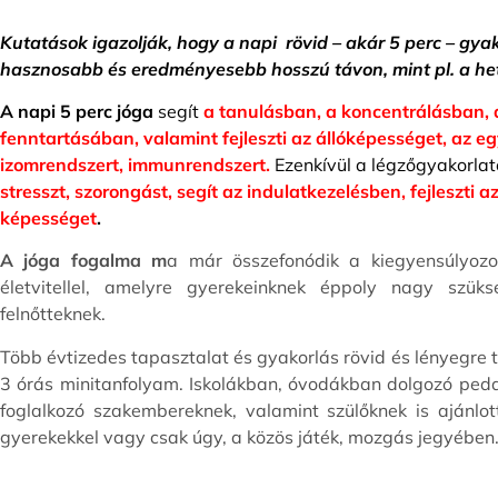
Kutatások igazolják, hogy a napi rövid – akár 5 perc – gyak
hasznosabb és eredményesebb hosszú távon, mint pl. a het
A napi 5 perc jóga
segít
a tanulásban, a koncentrálásban, 
fenntartásában, valamint fejleszti az állóképességet, az eg
izomrendszert,
immunrendszert.
Ezenkívül a légzőgyakorlat
stresszt, szorongást, segít az indulatkezelésben, fejleszti 
képességet
.
A jóga fogalma m
a már összefonódik a kiegyensúlyozo
életvitellel, amelyre gyerekeinknek éppoly nagy szük
felnőtteknek.
Több évtizedes tapasztalat és gyakorlás rövid és lényegre t
3 órás minitanfolyam. Iskolákban, óvodákban dolgozó ped
foglalkozó szakembereknek, valamint szülőknek is ajánlot
gyerekekkel vagy csak úgy, a közös játék, mozgás jegyében