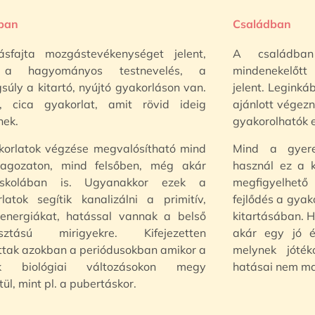
ában
Családban
sfajta mozgástevékenységet jelent,
A családba
 a hagyományos testnevelés, a
mindenekelőtt 
súly a kitartó, nyújtó gyakorláson van.
jelent. Leginká
a, cica gyakorlat, amit rövid ideig
ajánlott végezn
nek.
gyakorolhatók eg
korlatok végzése megvalósítható mind
Mind a gyere
tagozaton, mind felsőben, még akár
használ ez a 
iskolában is. Ugyanakkor ezek a
megfigyelhe
latok segítik kanalizálni a primitív,
fejlődés a gyak
nenergiákat, hatással vannak a belső
kitartásában. H
asztású mirigyekre. Kifejezetten
akár egy jó é
ttak azokban a periódusokban amikor a
melynek jóték
ek biológiai változásokon megy
hatásai nem ma
tül, mint pl. a pubertáskor.