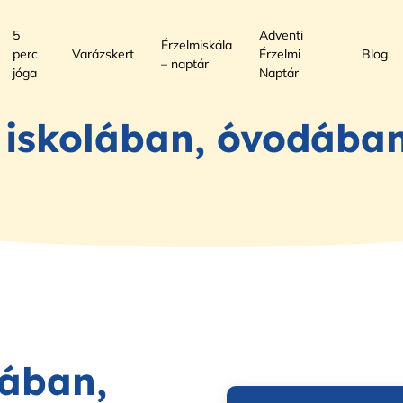
5
Adventi
Érzelmiskála
perc
Varázskert
Érzelmi
Blog
– naptár
jóga
Naptár
- iskolában, óvodába
lában,