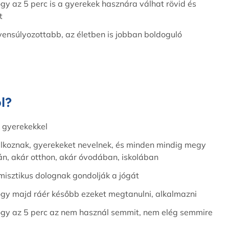
gy az 5 perc is a gyerekek hasznára válhat rövid és
t
yensúlyozottabb, az életben is jobban boldoguló
l?
 gyerekekkel
alkoznak, gyerekeket nevelnek, és minden mindig megy
n, akár otthon, akár óvodában, iskolában
misztikus dolognak gondolják a jógát
ogy majd ráér később ezeket megtanulni, alkalmazni
ogy az 5 perc az nem használ semmit, nem elég semmire