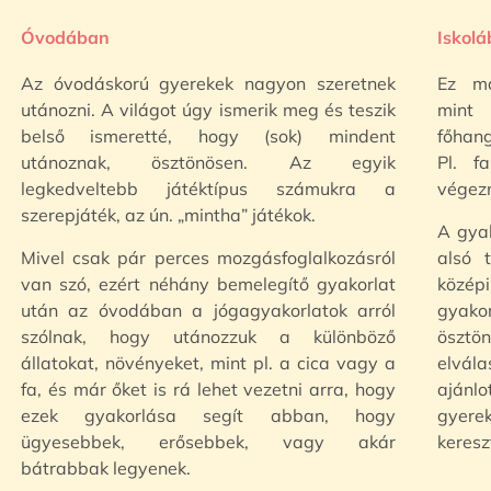
Óvodában
Iskol
Az óvodáskorú gyerekek nagyon szeretnek
Ez má
utánozni. A világot úgy ismerik meg és teszik
mint
belső ismeretté, hogy (sok) mindent
főhang
utánoznak, ösztönösen. Az egyik
Pl. f
legkedveltebb játéktípus számukra a
végez
szerepjáték, az ún. „mintha” játékok.
A gya
Mivel csak pár perces mozgásfoglalkozásról
alsó 
van szó, ezért néhány bemelegítő gyakorlat
közép
után az óvodában a jógagyakorlatok arról
gyakor
szólnak, hogy utánozzuk a különböző
ösztö
állatokat, növényeket, mint pl. a cica vagy a
elvál
fa, és már őket is rá lehet vezetni arra, hogy
ajánlo
ezek gyakorlása segít abban, hogy
gyer
ügyesebbek, erősebbek, vagy akár
keresz
bátrabbak legyenek.