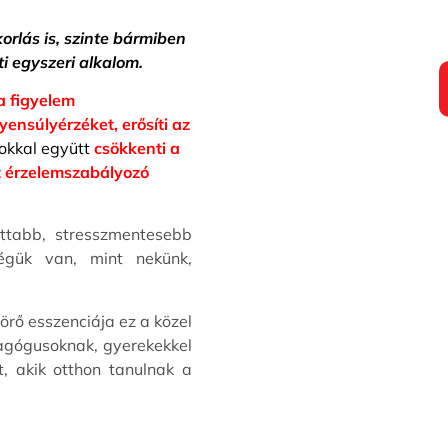
orlás is, szinte bármiben
i egyszeri alkalom.
a figyelem
yensúlyérzéket, erősíti az
okkal együtt
csökkenti a
az érzelemszabályozó
ttabb, stresszmentesebb
ségük van, mint nekünk,
örő esszenciája ez a közel
agógusoknak, gyerekekkel
t, akik otthon tanulnak a
.