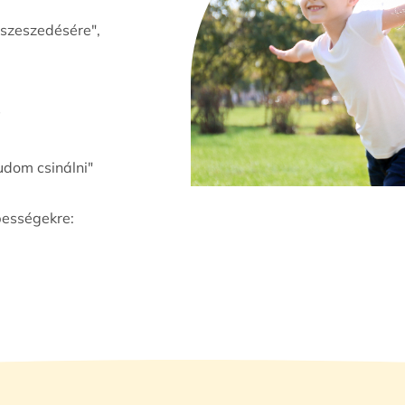
sszeszedésére",
s
udom csinálni"
pességekre: