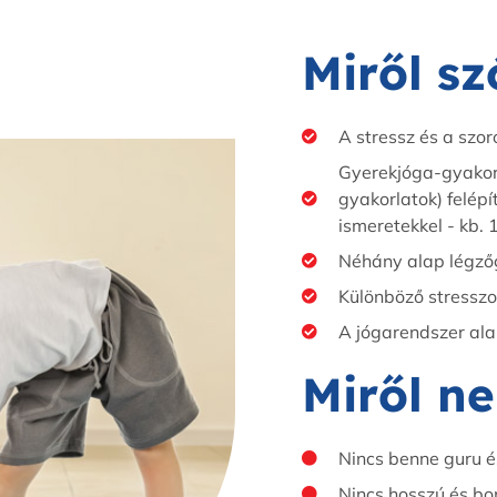
Miről sz
A stressz és a szor
Gyerekjóga-gyakorl
gyakorlatok) felépí
ismeretekkel - kb. 
Néhány alap légzőg
Különböző stresszo
A jógarendszer ala
Miről ne
Nincs benne guru é
Nincs hosszú és bon