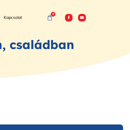
0
Kapcsolat
n, családban