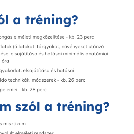
ól a tréning?
ongás elméleti megközelítése - kb. 23 perc
atok (állatokat, tárgyakat, növényeket utánzó
tése, elsajátítása és hatásai minimális anatómiai
1 óra
yakorlat: elsajátítása és hatásai
ldó technikák, módszerek - kb. 26 perc
pelemei - kb. 28 perc
m szól a tréning?
s misztikum
yolult elméleti rendszer