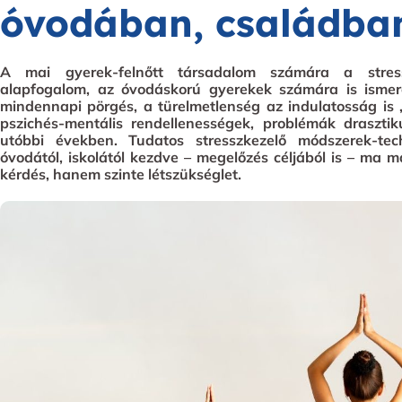
óvodában, családba
A mai gyerek-felnőtt társadalom számára a stre
alapfogalom, az óvodáskorú gyerekek számára is ismer
mindennapi pörgés, a türelmetlenség az indulatosság is „
pszichés-mentális rendellenességek, problémák draszt
utóbbi években. Tudatos stresszkezelő módszerek-te
óvodától, iskolától kezdve – megelőzés céljából is – ma 
kérdés, hanem szinte létszükséglet.