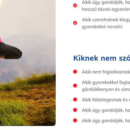
Akik úgy gondolják, ho
hosszú távon egyarán
Akik szeretnének kieg
gyerekeket nevelni
Kiknek nem szó
Akik nem foglalkoznak
Akik gyerekekkel fogl
gördülékenyen és simá
Akik fölöslegesnek és 
Akik úgy gondolják, h
Akik úgy gondolják, h