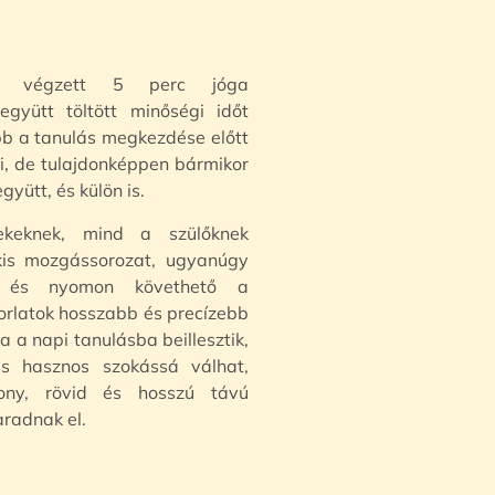
n végzett 5 perc jóga
együtt töltött minőségi időt
bb a tanulás megkezdése előtt
i, de tulajdonképpen bármikor
yütt, és külön is.
keknek, mind a szülőknek
kis mozgássorozat, ugyanúgy
tő és nyomon követhető a
orlatok hosszabb és precízebb
a a napi tanulásba beillesztik,
s hasznos szokássá válhat,
ony, rövid és hosszú távú
radnak el.