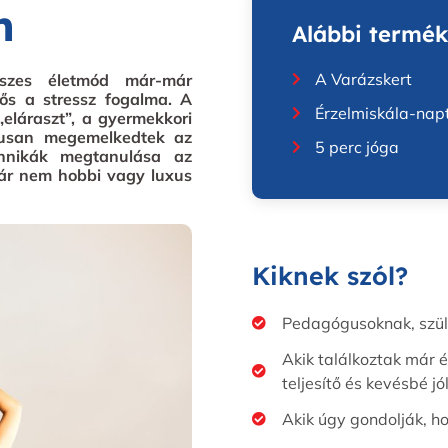
n
Alábbi termék
A Varázskert
sszes életmód már-már
ős a stressz fogalma. A
Érzelmiskála-napt
eláraszt”, a gyermekkori
ikusan megemelkedtek az
5 perc jóga
chnikák megtanulása az
már nem hobbi vagy luxus
Kiknek szól?
Pedagógusoknak, szülők
Akik találkoztak már é
teljesítő és kevésbé jó
Akik úgy gondolják, h