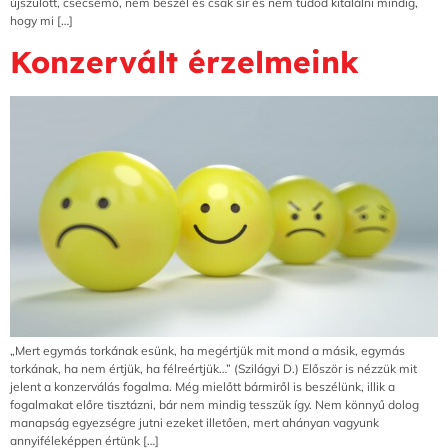
újszülött, csecsemő, nem beszél és csak sír és nem tudod kitalálni mindig,
hogy mi […]
Konzervált érzelmeink
„Mert egymás torkának esünk, ha megértjük mit mond a másik, egymás
torkának, ha nem értjük, ha félreértjük…” (Szilágyi D.) Először is nézzük mit
jelent a konzerválás fogalma. Még mielőtt bármiről is beszélünk, illik a
fogalmakat előre tisztázni, bár nem mindig tesszük így. Nem könnyű dolog
manapság egyezségre jutni ezeket illetően, mert ahányan vagyunk
annyiféleképpen értünk […]