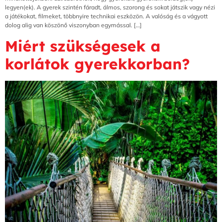
legyen(ek). A gyerek szintén fáradt, álmos, szorong és sokat játszik vagy nézi
a játékokat, filmeket, többnyire technikai eszközön. A valóság és a vágyott
dolog alig van köszönő viszonyban egymással. […]
Miért szükségesek a
korlátok gyerekkorban?