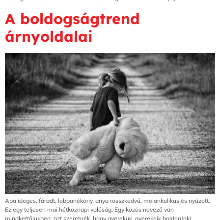
A boldogságtrend
árnyoldalai
Apa ideges, fáradt, lobbanékony, anya rosszkedvű, melankolikus és nyúzott.
Ez egy teljesen mai hétköznapi valóság. Egy közös nevező van
mindkettőjükben: azt szeretnék, hogy gyerekük, gyerekeik boldog(ok)