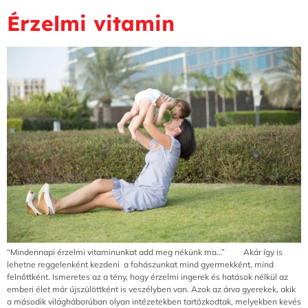
Érzelmi vitamin
“Mindennapi érzelmi vitaminunkat add meg nékünk ma…” Akár így is
lehetne reggelenként kezdeni a fohászunkat mind gyermekként, mind
felnőttként. Ismeretes az a tény, hogy érzelmi ingerek és hatások nélkül az
emberi élet már újszülöttként is veszélyben van. Azok az árva gyerekek, akik
a második világháborúban olyan intézetekben tartózkodtak, melyekben kevés