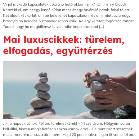
“A jól működő kapcsolatok titka a jó határokban rejlik.” (Dr. Henry Cloud)
Képzeld el, amint egy lengő hídon mész át egy örvénylő patak, folyó fölött.
Két oldalt két korlát, amibe bele lehet kapaszkodni, és ami miatt az amúgy
bizonytalan haladás biztonságosabbá válik. Ad egy keretet, fogódzót, tartást.
Tudod, hogy ha megbillensz is, van mibe kapaszkodnod […]
Mai luxuscikkek: türelem,
elfogadás, együttérzés
„ – Jó napot kívánok! Fél óra türelmet kérek! – Nézze Uram, Hölgyem sorba
kell állni, hiszen meglehetősen sokan várnak erre! – De pont azért szeretnék
most, mert nincs hozzá türelmem! Majd 20 perc múlva: – Igen itt van a fél óra