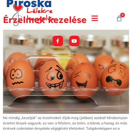
Piroska
0
Érzelmek kezelése
Ne mindig „kezeljük” az érzelmeket: éljük meg (jobban) azokat! Mindannyian
érzelmi lények vagyunk, ez van: a félelem, az öröm, a bánat, a harag, és más
érzések számtalan árnyalata végigkíséri életünket. Tulajdonképpen ez a