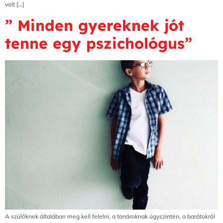
volt […]
” Minden gyereknek jót
tenne egy pszichológus”
A szülőknek általában meg kell felelni, a tanároknak úgyszintén, a barátokról