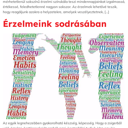
mérhetetlenül sokszínű érzelmi színskála teszi mindennapjainkat izgalmassá,
értékessé, feledhetetlenné nagyon sokszor. Az érzelmek lehetővé teszik,
hogy reagáljunk azokra a helyzetekre, amelyek veszélyeztetnek, […]
Érzelmeink sodrásában
Az egyik legnehezebben gyakorolható készség, képesség. Hogy a zsigerből