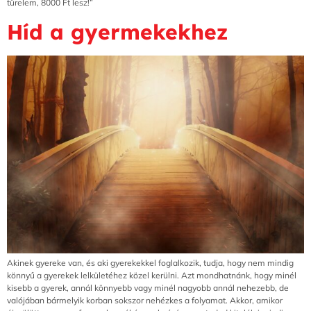
türelem, 8000 Ft lesz!”
Híd a gyermekekhez
Akinek gyereke van, és aki gyerekekkel foglalkozik, tudja, hogy nem mindig
könnyű a gyerekek lelkületéhez közel kerülni. Azt mondhatnánk, hogy minél
kisebb a gyerek, annál könnyebb vagy minél nagyobb annál nehezebb, de
valójában bármelyik korban sokszor nehézkes a folyamat. Akkor, amikor