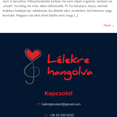
nem is beszélve. Főleg kisiskolás korban, ha nem olyan a gyerek, amilyen az
„elvárt”, ha kilóg, ha más, akkor kiközösítik. Pl. ha túlsúlyos, lassú, vannak
érdekes hobbijai (pl. sárkányok, kis állatok stb.), rendetlen, túl értelmes vagy
kevésbé. Nagyon sok okot lehet találni arra, hogy […]
Next
→
Kapcsolat
balintpiroska3@gmail.com
+36 20 435 5233