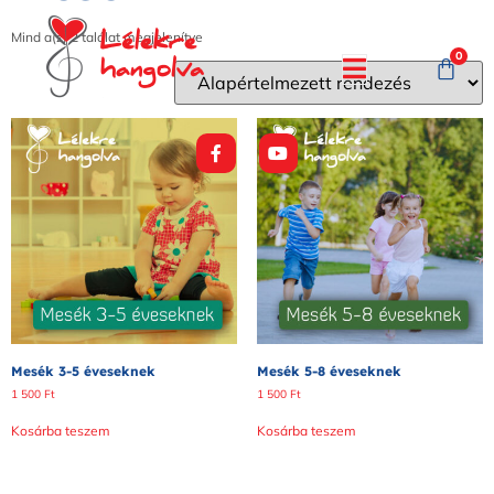
Mind a(z) 2 találat megjelenítve
0
Mesék 3-5 éveseknek
Mesék 5-8 éveseknek
1 500
Ft
1 500
Ft
Kosárba teszem
Kosárba teszem