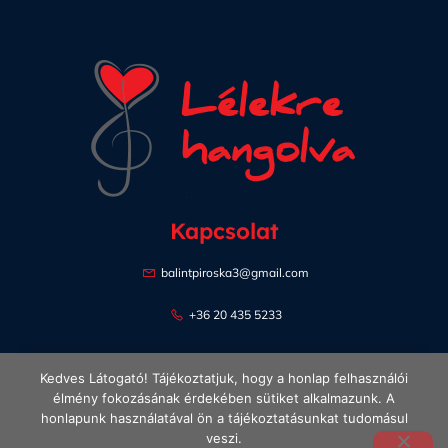
Kapcsolat
balintpiroska3@gmail.com
+36 20 435 5233
Kedves Látogató! Tájékoztatjuk, hogy a honlap felhasználói
élmény fokozásának érdekében sütiket alkalmazunk. A
honlapunk használatával ön a tájékoztatásunkat tudomásul
veszi.